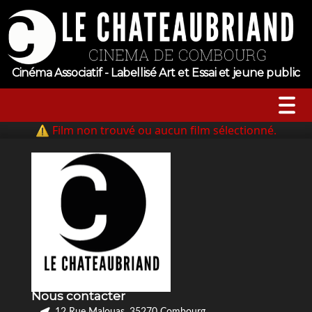
Cinéma Associatif - Labellisé Art et Essai et jeune public
⚠ Film non trouvé ou aucun film sélectionné.
A l’affiche
Horaires
Jeune public
Évenements
Nous contacter
Tarifs
12 Rue Malouas, 35270 Combourg