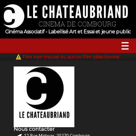
Cinéma Associatif - Labellisé Art et Essai et jeune public
⚠ Film non trouvé ou aucun film sélectionné.
A l’affiche
Horaires
Jeune public
Évenements
Nous contacter
Tarifs
12 Rue Malouas, 35270 Combourg