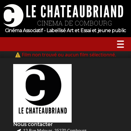
Cinéma Associatif - Labellisé Art et Essai et jeune public
⚠ Film non trouvé ou aucun film sélectionné.
A l’affiche
Horaires
Jeune public
Évenements
Nous contacter
Tarifs
12 Rue Malouas, 35270 Combourg