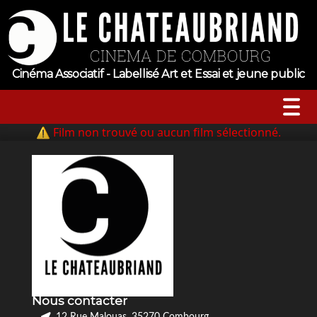
Cinéma Associatif - Labellisé Art et Essai et jeune public
⚠ Film non trouvé ou aucun film sélectionné.
A l’affiche
Horaires
Jeune public
Évenements
Nous contacter
Tarifs
12 Rue Malouas, 35270 Combourg