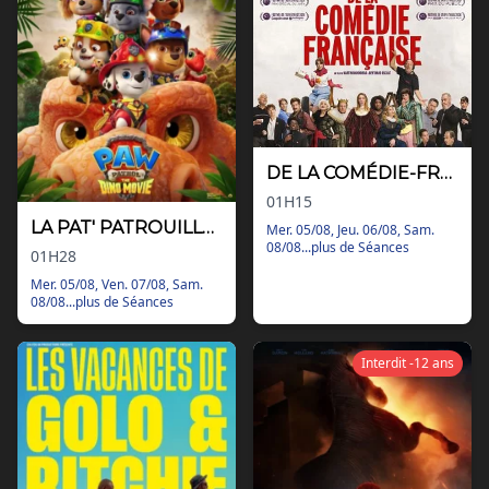
Nos tarifs
Contact
Via Ozzak.fr
Nous contacter
Facebook
DE LA COMÉDIE-FRANÇAISE
Instagram
01H15
LA PAT' PATROUILLE : LE FILM MISSION DINO
Mer. 05/08, Jeu. 06/08, Sam.
08/08...plus de Séances
01H28
Mer. 05/08, Ven. 07/08, Sam.
08/08...plus de Séances
Interdit -12 ans