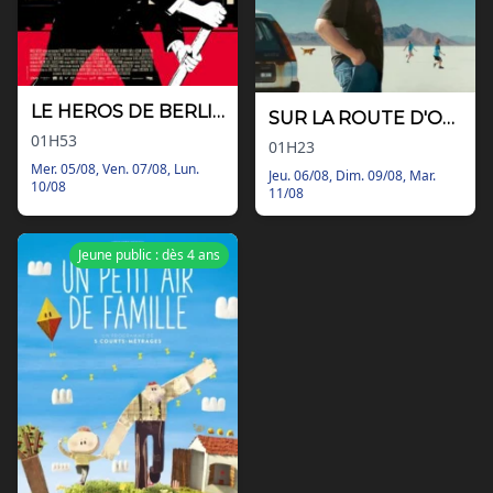
LE HEROS DE BERLIN
SUR LA ROUTE D'OMAHA
01H53
01H23
Mer. 05/08, Ven. 07/08, Lun.
Jeu. 06/08, Dim. 09/08, Mar.
10/08
11/08
Jeune public : dès 4 ans