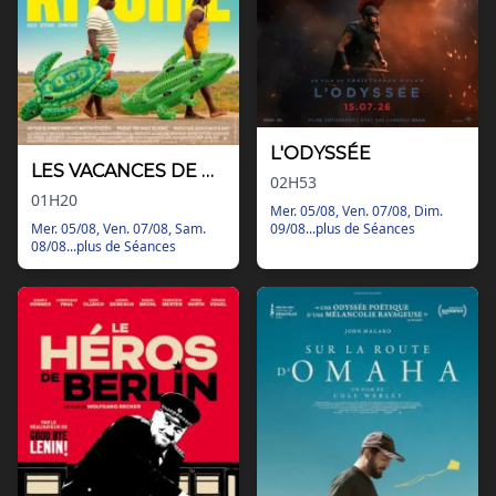
L'ODYSSÉE
LES VACANCES DE GOLO & RITCHIE
02H53
01H20
Mer. 05/08, Ven. 07/08, Dim.
09/08...plus de Séances
Mer. 05/08, Ven. 07/08, Sam.
08/08...plus de Séances