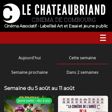
Cinéma Associatif - Labellisé Art et Essai et jeune public
A l’affiche
Aujourd'hui
Cette semaine
Horaires
Semaine prochaine
Dans 2 semaines
Jeune public
Semaine du 5 août au 11 août
Évenements
Jeune public : dès 3 ans
Sortie nationale
Tarifs