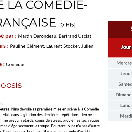
E LA COMÉDIE-
RANÇAISE
(01H15)
sé par :
Martin Darondeau, Bertrand Usclat
rs :
Pauline Clément, Laurent Stocker, Julien
Jour
Mercre
 :
Comédie
Jeudi
opsis
Samed
Dimanc
ic
Lundi
eures, Nina dévoile sa première mise en scène à la Comédie-
. Mais dans l’agitation des dernières répétitions, rien ne se
Mard
mme prévu : retards, coups de stress, problèmes techniques
èmes d’égo secouent la troupe. Pourtant, Nina n’a pas d’autre
 d’aller jusqu’au bout car s’il y a bien une règle d’or à la