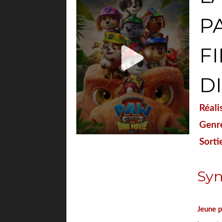
PA
F
D
Réali
Genre
Sorti
Syn
">
Jeune p