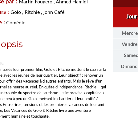
sé par :
Martin Fougerol, Ahmed Hamidi
rs :
Golo , Ritchie , john Café
Jour
 :
Comédie
Mercre
opsis
Vendre
Samed
ic
Dimanc
 après leur premier film, Golo et Ritchie mettent le cap sur la
 avec les jeunes de leur quartier. Leur objectif : rénover un
ur offrir des vacances à d’autres enfants. Mais le rêve d’un
ernel se heurte au réel. En quête d’indépendance, Ritchie – qui
un trouble du spectre de l’autisme – s’improvise « capitaine »
gne peu à peu de Golo, mettant le chantier et leur amitié à
. Entre rires, tensions et les premières vacances de leur ami
é, Les Vacances de Golo & Ritchie livre une aventure
ment humaine et touchante.