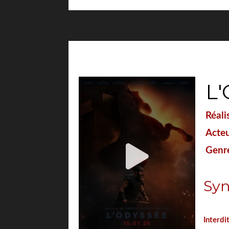
L
Réali
Acteu
Genre
Syn
">
Interdi