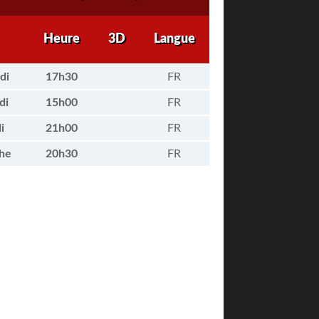
Heure
3D
Langue
di
17h30
FR
di
15h00
FR
i
21h00
FR
he
20h30
FR