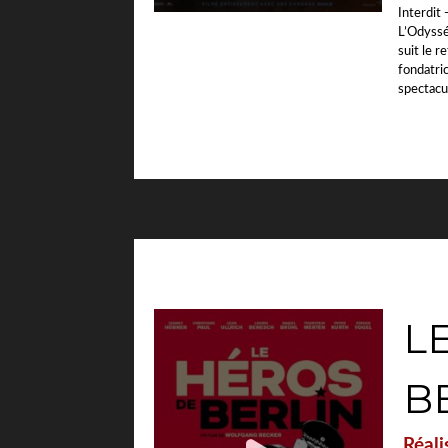
Interdit 
L’Odyssé
suit le r
fondatri
spectacu
L
B
Réali