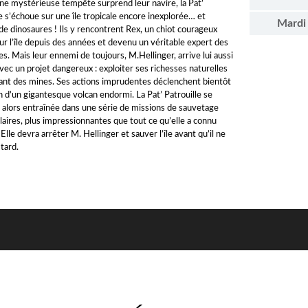
ne mystérieuse tempête surprend leur navire, la Pat’
e s’échoue sur une île tropicale encore inexplorée… et
Mardi
de dinosaures ! Ils y rencontrent Rex, un chiot courageux
sur l’île depuis des années et devenu un véritable expert des
s. Mais leur ennemi de toujours, M.Hellinger, arrive lui aussi
 avec un projet dangereux : exploiter ses richesses naturelles
ant des mines. Ses actions imprudentes déclenchent bientôt
n d’un gigantesque volcan endormi. La Pat’ Patrouille se
 alors entraînée dans une série de missions de sauvetage
laires, plus impressionnantes que tout ce qu’elle a connu
. Elle devra arrêter M. Hellinger et sauver l’île avant qu’il ne
 tard.