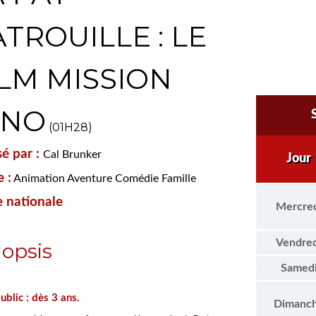
TROUILLE : LE
ILM MISSION
INO
(01H28)
sé par :
Cal Brunker
Jour
 :
Animation Aventure Comédie Famille
e nationale
Mercre
Vendred
opsis
Samed
ublic : dès 3 ans.
Dimanc