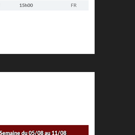
i
15h00
FR
Semaine du 05/08 au 11/08