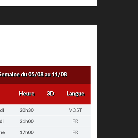
Semaine du 05/08 au 11/08
Heure
3D
Langue
di
20h30
VOST
di
21h00
FR
he
17h00
FR