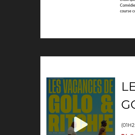
Comédie-
course c
L
G
(01H2