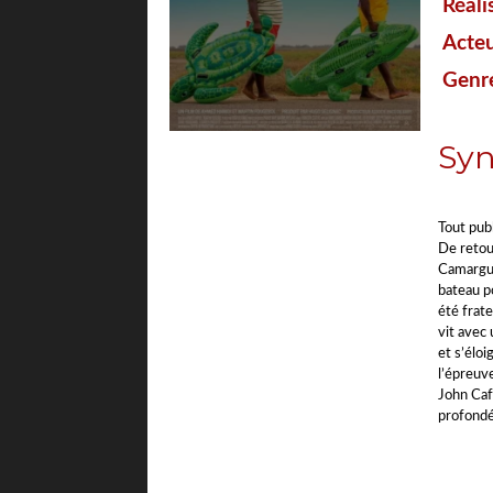
Réali
Acteu
Genre
Syn
">
Tout publ
De retour
Camargue
bateau po
été frat
vit avec 
et s’éloi
l’épreuve
John Caf
profondé