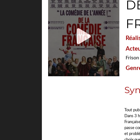
D
F
Réali
Acteu
Frison
Genre
Syn
">
Tout publ
Dans 3 h
Française
passe co
et probl
choix que