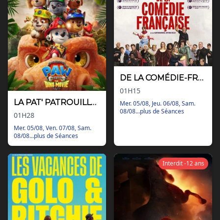
Nos tarifs
Contact
Via Ozzak.fr
Nous contacter
Facebook
DE LA COMÉDIE-FRANÇAISE
Instagram
01H15
LA PAT' PATROUILLE : LE FILM MISSION DINO
Mer. 05/08, Jeu. 06/08, Sam.
08/08...plus de Séances
01H28
Mer. 05/08, Ven. 07/08, Sam.
08/08...plus de Séances
Interdit -12 ans