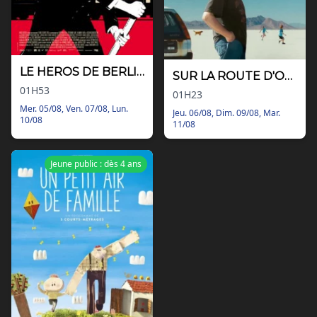
LE HEROS DE BERLIN
SUR LA ROUTE D'OMAHA
01H53
01H23
Mer. 05/08, Ven. 07/08, Lun.
Jeu. 06/08, Dim. 09/08, Mar.
10/08
11/08
Jeune public : dès 4 ans