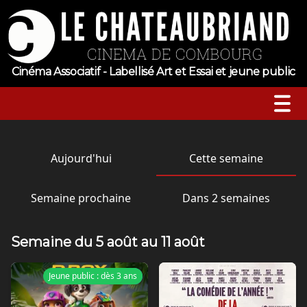
Cinéma Associatif - Labellisé Art et Essai et jeune public
A l’affiche
Aujourd'hui
Cette semaine
Horaires
Semaine prochaine
Dans 2 semaines
Jeune public
Semaine du 5 août au 11 août
Évenements
Jeune public : dès 3 ans
Sortie nationale
Tarifs