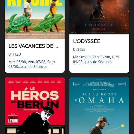
L'ODYSSÉE
LES VACANCES DE GOLO & RITCHIE
02H53
01H20
Mer. 05/08, Ven. 07/08, Dim.
09/08...plus de Séances
Mer. 05/08, Ven. 07/08, Sam.
08/08...plus de Séances