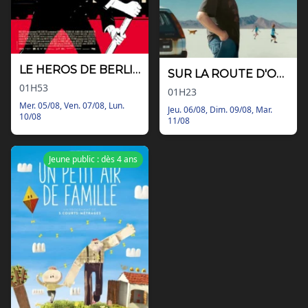
LE HEROS DE BERLIN
SUR LA ROUTE D'OMAHA
01H53
01H23
Mer. 05/08, Ven. 07/08, Lun.
Jeu. 06/08, Dim. 09/08, Mar.
10/08
11/08
Jeune public : dès 4 ans