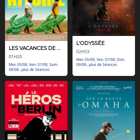
L'ODYSSÉE
LES VACANCES DE GOLO & RITCHIE
02H53
01H20
Mer. 05/08, Ven. 07/08, Dim.
09/08...plus de Séances
Mer. 05/08, Ven. 07/08, Sam.
08/08...plus de Séances