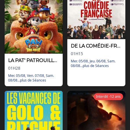
Nos tarifs
Contact
Via Ozzak.fr
Nous contacter
Facebook
DE LA COMÉDIE-FRANÇAISE
Instagram
01H15
LA PAT' PATROUILLE : LE FILM MISSION DINO
Mer. 05/08, Jeu. 06/08, Sam.
08/08...plus de Séances
01H28
Mer. 05/08, Ven. 07/08, Sam.
08/08...plus de Séances
Interdit -12 ans