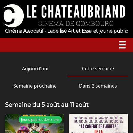
Cinéma Associatif - Labellisé Art et Essai et jeune public
A l’affiche
Aujourd'hui
Cette semaine
Horaires
Semaine prochaine
Dans 2 semaines
Jeune public
Semaine du 5 août au 11 août
Évenements
Jeune public : dès 3 ans
Sortie nationale
Tarifs