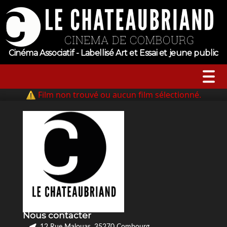
Cinéma Associatif - Labellisé Art et Essai et jeune public
⚠ Film non trouvé ou aucun film sélectionné.
A l’affiche
Horaires
Jeune public
Évenements
Nous contacter
Tarifs
12 Rue Malouas, 35270 Combourg