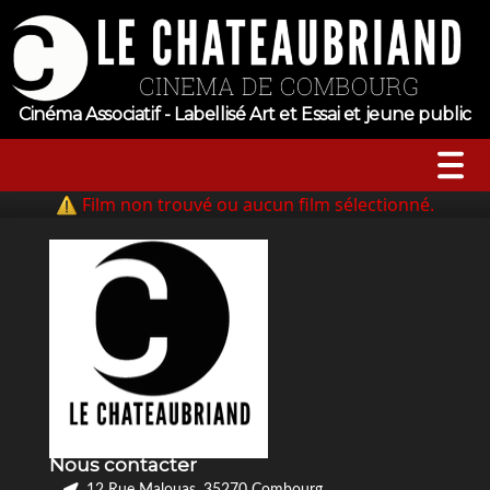
Cinéma Associatif - Labellisé Art et Essai et jeune public
⚠ Film non trouvé ou aucun film sélectionné.
A l’affiche
Horaires
Jeune public
Évenements
Nous contacter
Tarifs
12 Rue Malouas, 35270 Combourg