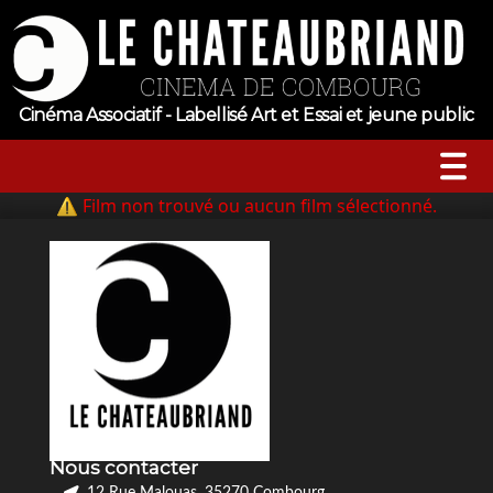
Cinéma Associatif - Labellisé Art et Essai et jeune public
⚠ Film non trouvé ou aucun film sélectionné.
A l’affiche
Horaires
Jeune public
Évenements
Nous contacter
Tarifs
12 Rue Malouas, 35270 Combourg