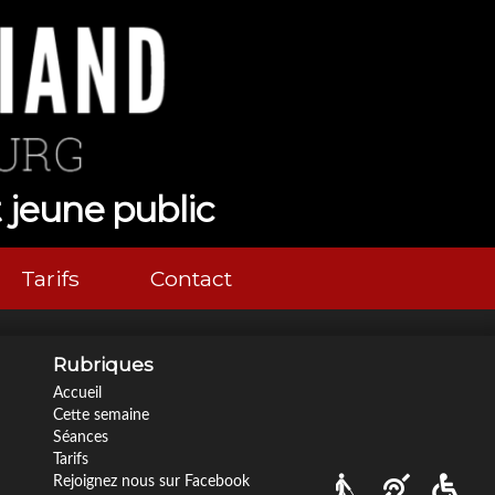
t jeune public
Tarifs
Contact
Nos tarifs
Nous contacter
Rubriques
Via Ozzak.fr
Facebook
Accueil
Cette semaine
Instagram
Séances
Tarifs
Rejoignez nous sur Facebook