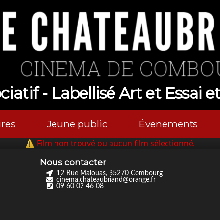
atif - Labellisé Art et Essai e
res
Jeune public
Évenements
⚠ Film non trouvé ou aucun film sélectionné.
Nous contacter
12 Rue Malouas, 35270 Combourg
cinema.chateaubriand@orange.fr
09 60 02 46 08