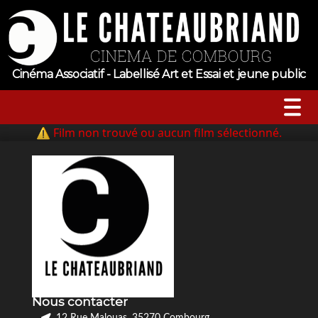
Cinéma Associatif - Labellisé Art et Essai et jeune public
⚠ Film non trouvé ou aucun film sélectionné.
A l’affiche
Horaires
Jeune public
Évenements
Nous contacter
Tarifs
12 Rue Malouas, 35270 Combourg