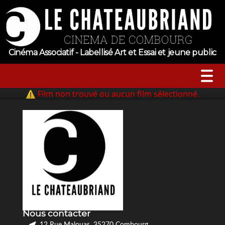
Cinéma Associatif - Labellisé Art et Essai et jeune public
⚠ Film non trouvé ou aucun film sélectionné.
A l’affiche
Horaires
Jeune public
Évenements
Nous contacter
Tarifs
12 Rue Malouas, 35270 Combourg