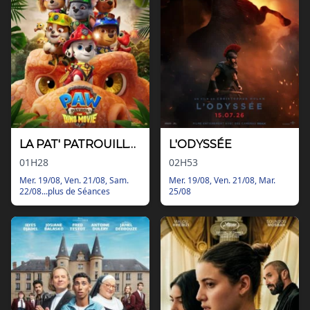
Nos tarifs
Contact
Via Ozzak.fr
Nous contacter
Facebook
Instagram
LA PAT' PATROUILLE : LE FILM MISSION DINO
L'ODYSSÉE
01H28
02H53
Mer. 19/08, Ven. 21/08, Sam.
Mer. 19/08, Ven. 21/08, Mar.
22/08...plus de Séances
25/08