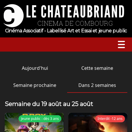
Cinéma Associatif - Labellisé Art et Essai et jeune public
A l’affiche
Aujourd'hui
Cette semaine
Horaires
Semaine prochaine
Dans 2 semaines
Jeune public
Semaine du 19 août au 25 août
Évenements
Jeune public : dès 3 ans
Sortie nationale
Interdit -12 ans
Tarifs