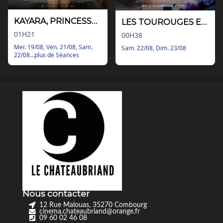
KAYARA, PRINCESSE INCA
LES TOUROUGES ET LES TOUT BLEUS
01H21
00H38
Mer. 19/08, Ven. 21/08, Sam.
Sam. 22/08, Dim. 23/08
22/08...plus de Séances
Nous contacter
12 Rue Malouas, 35270 Combourg
cinema.chateaubriand@orange.fr
09 60 02 46 08