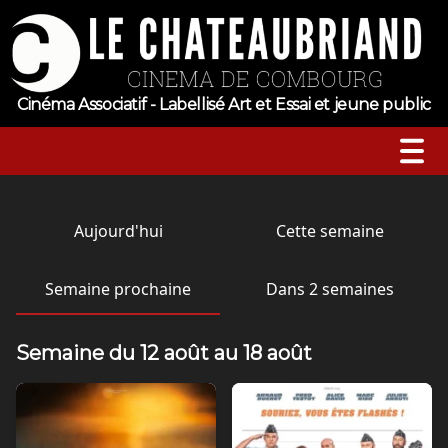
Cinéma Associatif - Labellisé Art et Essai et jeune public
A l’affiche
Aujourd'hui
Cette semaine
Horaires
Semaine prochaine
Dans 2 semaines
Jeune public
Semaine du 12 août au 18 août
Évenements
Tarifs