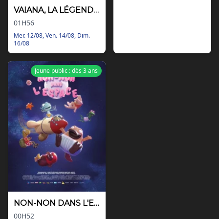
VAIANA, LA LÉGENDE DU BOUT DU MONDE
01H56
Mer. 12/08, Ven. 14/08, Dim.
16/08
Jeune public : dès 3 ans
NON-NON DANS L'ESPACE
00H52